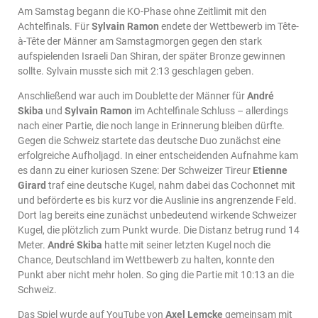
Am Samstag begann die KO-Phase ohne Zeitlimit mit den
Achtelfinals. Für
Sylvain Ramon
endete der Wettbewerb im Tête-
à-Tête der Männer am Samstagmorgen gegen den stark
aufspielenden Israeli Dan Shiran, der später Bronze gewinnen
sollte. Sylvain musste sich mit 2:13 geschlagen geben.
Anschließend war auch im Doublette der Männer für
André
Skiba
und
Sylvain Ramon
im Achtelfinale Schluss – allerdings
nach einer Partie, die noch lange in Erinnerung bleiben dürfte.
Gegen die Schweiz startete das deutsche Duo zunächst eine
erfolgreiche Aufholjagd. In einer entscheidenden Aufnahme kam
es dann zu einer kuriosen Szene: Der Schweizer Tireur
Etienne
Girard
traf eine deutsche Kugel, nahm dabei das Cochonnet mit
und beförderte es bis kurz vor die Auslinie ins angrenzende Feld.
Dort lag bereits eine zunächst unbedeutend wirkende Schweizer
Kugel, die plötzlich zum Punkt wurde. Die Distanz betrug rund 14
Meter.
André Skiba
hatte mit seiner letzten Kugel noch die
Chance, Deutschland im Wettbewerb zu halten, konnte den
Punkt aber nicht mehr holen. So ging die Partie mit 10:13 an die
Schweiz.
Das Spiel wurde auf YouTube von
Axel Lemcke
gemeinsam mit