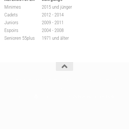
Minimes
2015 und jünger
Cadets
2012 - 2014
Juniors
2009 - 2011
Espoirs
2004 - 2008
Senioren 55plus
1971 und älter
Deutscher Pétanque Verband e. V. © 2026. Alle Rechte
vorbehalten.
Powered by
- Entworfen mit dem
Zu Hueman Pro wechseln