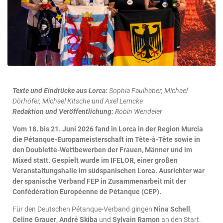
Texte und Eindrücke aus Lorca:
Sophia Faulhaber, Michael
Dörhöfer, Michael Kitsche und Axel Lemcke
Redaktion und Veröffentlichung:
Robin Wendeler
Vom 18. bis 21. Juni 2026 fand in Lorca in der Region Murcia
die Pétanque-Europameisterschaft im Tête-à-Tête sowie in
den Doublette-Wettbewerben der Frauen, Männer und im
Mixed statt. Gespielt wurde im IFELOR, einer großen
Veranstaltungshalle im südspanischen Lorca. Ausrichter war
der spanische Verband FEP in Zusammenarbeit mit der
Confédération Européenne de Pétanque (CEP).
Für den Deutschen Pétanque-Verband gingen
Nina Schell
,
Celine Grauer
,
André Skiba
und
Sylvain Ramon
an den Start.