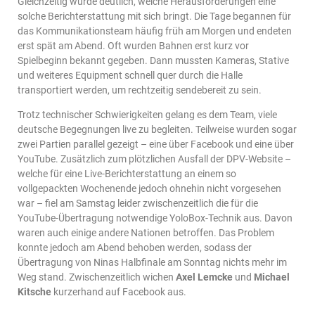
Gleichzeitig wurde deutlich, welche Herausforderungen eine
solche Berichterstattung mit sich bringt. Die Tage begannen für
das Kommunikationsteam häufig früh am Morgen und endeten
erst spät am Abend. Oft wurden Bahnen erst kurz vor
Spielbeginn bekannt gegeben. Dann mussten Kameras, Stative
und weiteres Equipment schnell quer durch die Halle
transportiert werden, um rechtzeitig sendebereit zu sein.
Trotz technischer Schwierigkeiten gelang es dem Team, viele
deutsche Begegnungen live zu begleiten. Teilweise wurden sogar
zwei Partien parallel gezeigt – eine über Facebook und eine über
YouTube. Zusätzlich zum plötzlichen Ausfall der DPV-Website –
welche für eine Live-Berichterstattung an einem so
vollgepackten Wochenende jedoch ohnehin nicht vorgesehen
war – fiel am Samstag leider zwischenzeitlich die für die
YouTube-Übertragung notwendige YoloBox-Technik aus. Davon
waren auch einige andere Nationen betroffen. Das Problem
konnte jedoch am Abend behoben werden, sodass der
Übertragung von Ninas Halbfinale am Sonntag nichts mehr im
Weg stand. Zwischenzeitlich wichen
Axel Lemcke
und
Michael
Kitsche
kurzerhand auf Facebook aus.