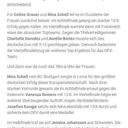
entscheidend.
Für
Celine Grauer
und
Nina Schell
lief es im Doublette der
Frauen zunächst besser. Im Achtelfinale gelang ein starker 13:9-
Erfolg gegen Italien. Im Viertelfinale wartete dann mit Frankreich
eines der absoluten Topteams. Gegen die Titelverteidigerinnen
Charlotte Darodes
und
Aurélie Bories
musste sich das
deutsche Duo mit 3:13 geschlagen geben. Dennoch bedeutete
der Viertelfinaleinzug ein weiteres Top-Ergebnis für das DPV-
Team.
Und dann war da noch das Tête-à-tête der Frauen:
Nina Schell
vom BC Stuttgart sorgte in Lorca für den größten
deutschen Erfolg dieser Europameisterschaft. Nach ihrer
starken Vorrunde gewann sie im Achtelfinale erneut gegen die
Italienerin
Vanessa Romero
mit 13:8. Im Viertelfinale folgte ein
weiterer überzeugender Auftritt: Gegen die Niederländerin
Josefien Koogje
setzte sich Nina ebenfalls mit 13:8 durch und
sicherte dem DPV damit eine Medaille!
Im Halbfinale traf sie auf
Jessica Johansson
aus Schweden. Die