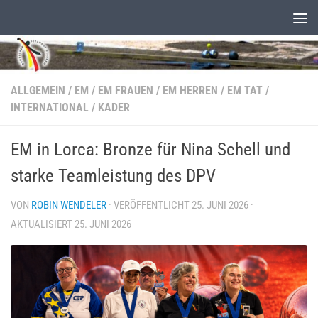
Unter dem Inhalt
ALLGEMEIN
/
EM
/
EM FRAUEN
/
EM HERREN
/
EM TAT
/
INTERNATIONAL
/
KADER
EM in Lorca: Bronze für Nina Schell und
starke Teamleistung des DPV
VON
ROBIN WENDELER
· VERÖFFENTLICHT
25. JUNI 2026
·
AKTUALISIERT
25. JUNI 2026