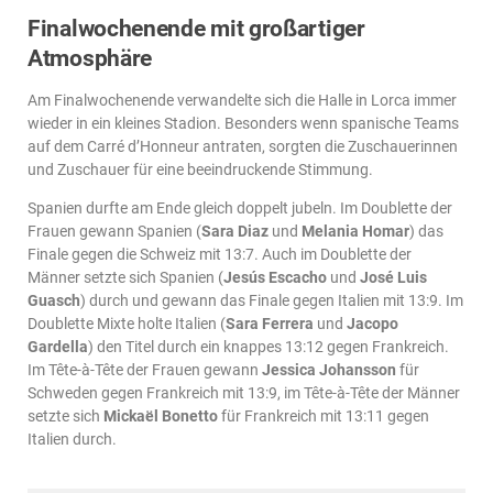
Finalwochenende mit großartiger
Atmosphäre
Am Finalwochenende verwandelte sich die Halle in Lorca immer
wieder in ein kleines Stadion. Besonders wenn spanische Teams
auf dem Carré d’Honneur antraten, sorgten die Zuschauerinnen
und Zuschauer für eine beeindruckende Stimmung.
Spanien durfte am Ende gleich doppelt jubeln. Im Doublette der
Frauen gewann Spanien (
Sara Diaz
und
Melania Homar
) das
Finale gegen die Schweiz mit 13:7. Auch im Doublette der
Männer setzte sich Spanien (
Jesús Escacho
und
José Luis
Guasch
) durch und gewann das Finale gegen Italien mit 13:9. Im
Doublette Mixte holte Italien (
Sara Ferrera
und
Jacopo
Gardella
) den Titel durch ein knappes 13:12 gegen Frankreich.
Im Tête-à-Tête der Frauen gewann
Jessica Johansson
für
Schweden gegen Frankreich mit 13:9, im Tête-à-Tête der Männer
setzte sich
Mickaël Bonetto
für Frankreich mit 13:11 gegen
Italien durch.