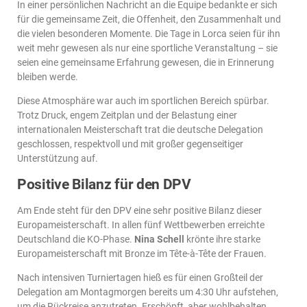
In einer persönlichen Nachricht an die Equipe bedankte er sich
für die gemeinsame Zeit, die Offenheit, den Zusammenhalt und
die vielen besonderen Momente. Die Tage in Lorca seien für ihn
weit mehr gewesen als nur eine sportliche Veranstaltung – sie
seien eine gemeinsame Erfahrung gewesen, die in Erinnerung
bleiben werde.
Diese Atmosphäre war auch im sportlichen Bereich spürbar.
Trotz Druck, engem Zeitplan und der Belastung einer
internationalen Meisterschaft trat die deutsche Delegation
geschlossen, respektvoll und mit großer gegenseitiger
Unterstützung auf.
Positive Bilanz für den DPV
Am Ende steht für den DPV eine sehr positive Bilanz dieser
Europameisterschaft. In allen fünf Wettbewerben erreichte
Deutschland die KO-Phase.
Nina Schell
krönte ihre starke
Europameisterschaft mit Bronze im Tête-à-Tête der Frauen.
Nach intensiven Turniertagen hieß es für einen Großteil der
Delegation am Montagmorgen bereits um 4:30 Uhr aufstehen,
um die Rückreise anzutreten. Erschöpft, aber wohlbehalten