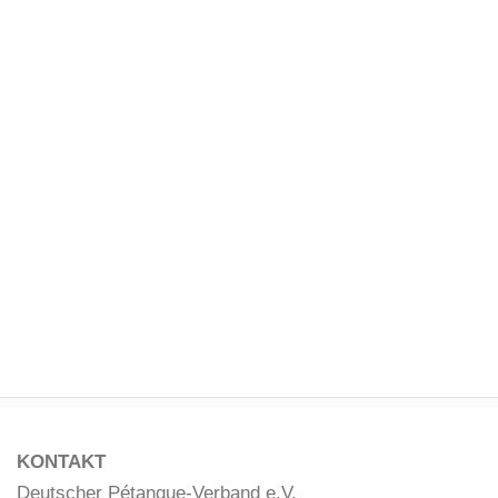
Uhr in die Übertragung...
EM Einzel und Doublette – Tag 3
Guter Start in den dritten Tag Neun von fünfzehn
spielen gewonnen, das Doublette der Herren auf
Platz 5.Eine gute Ausgangsposition, denn in vier der
fünf Wettbewerben reicht bei zwei offenen Spielen
ein...
KONTAKT
Deutscher Pétanque-Verband e.V.