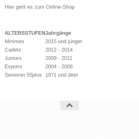
Hier geht es zum Online-Shop
ALTERSSTUFEN
Jahrgänge
Minimes
2015 und jünger
Cadets
2012 - 2014
Juniors
2009 - 2011
Espoirs
2004 - 2008
Senioren 55plus
1971 und älter
Deutscher Pétanque Verband e. V. © 2026. Alle Rechte
vorbehalten.
Powered by
- Entworfen mit dem
Zu Hueman Pro wechseln