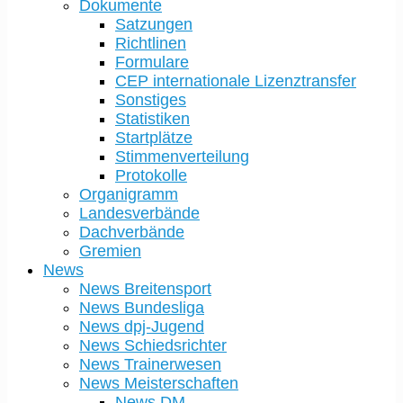
Dokumente
Satzungen
Richtlinen
Formulare
CEP internationale Lizenztransfer
Sonstiges
Statistiken
Startplätze
Stimmenverteilung
Protokolle
Organigramm
Landesverbände
Dachverbände
Gremien
News
News Breitensport
News Bundesliga
News dpj-Jugend
News Schiedsrichter
News Trainerwesen
News Meisterschaften
News DM