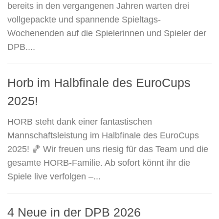
bereits in den vergangenen Jahren warten drei
vollgepackte und spannende Spieltags-
Wochenenden auf die Spielerinnen und Spieler der
DPB....
Horb im Halbfinale des EuroCups
2025!
HORB steht dank einer fantastischen
Mannschaftsleistung im Halbfinale des EuroCups
2025! 🏀 Wir freuen uns riesig für das Team und die
gesamte HORB-Familie. Ab sofort könnt ihr die
Spiele live verfolgen –...
4 Neue in der DPB 2026