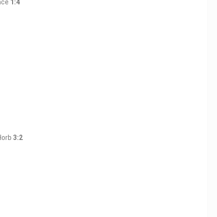
ace
1:4
Horb
3:2