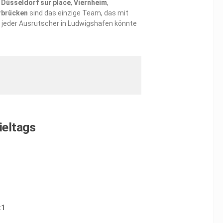
:
Düsseldorf sur place
,
Viernheim
,
rbrücken
sind das einzige Team, das mit
nd jeder Ausrutscher in Ludwigshafen könnte
ieltags
:1