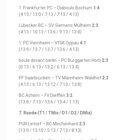
1. Frankfurter PC – Diaboulo Bochum
1:4
(4:13 / 13:0 / 7:13 / 7:13 / 4:13)
Lübecker BC – SV Siemens Mülheim
2:3
(4:13 / 10:13 / 13:6 / 9:13 / 13:8)
1. PC Viernheim – VfSK Oppau
4:1
(13:9 / 13:7 / 13:7 / 13:6 / 4:13)
boule devant berlin – PC Burggarten Horb
2:3
(0:13 / 6:13 / 13:2 / 6:13 / 13:4)
PF Saarbrücken – TV Mannheim-Waldhof
2:3
(4:13 / 6:13 / 13:12 / 7:13 / 13:8)
BC Achern – FV Diefflen
3:2
(13:8 / 7:13 / 13:6 / 13:4 / 1:13)
7. Runde (T1 / TMix / D1 / D2 / DMix)
PUR Lintorf – BC Mechenhard
2:3
(13:9 / 13:10 / 5:13 / 7:13 / 8:13)