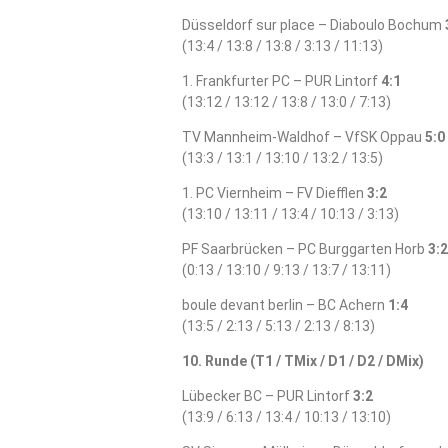
Düsseldorf sur place – Diaboulo Bochum
(13:4 / 13:8 / 13:8 / 3:13 / 11:13)
1. Frankfurter PC – PUR Lintorf
4:1
(13:12 / 13:12 / 13:8 / 13:0 / 7:13)
TV Mannheim-Waldhof – VfSK Oppau
5:0
(13:3 / 13:1 / 13:10 / 13:2 / 13:5)
1. PC Viernheim – FV Diefflen
3:2
(13:10 / 13:11 / 13:4 / 10:13 / 3:13)
PF Saarbrücken – PC Burggarten Horb
3:2
(0:13 / 13:10 / 9:13 / 13:7 / 13:11)
boule devant berlin – BC Achern
1:4
(13:5 / 2:13 / 5:13 / 2:13 / 8:13)
10. Runde (T1 / TMix / D1 / D2 / DMix)
Lübecker BC – PUR Lintorf
3:2
(13:9 / 6:13 / 13:4 / 10:13 / 13:10)