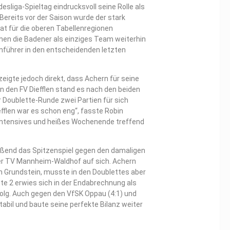
sliga-Spieltag eindrucksvoll seine Rolle als
Bereits vor der Saison wurde der stark
at für die oberen Tabellenregionen
en die Badener als einziges Team weiterhin
nführer in den entscheidenden letzten
igte jedoch direkt, dass Achern für seine
n den FV Diefflen stand es nach den beiden
r Doublette-Runde zwei Partien für sich
fflen war es schon eng“, fasste Robin
 intensives und heißes Wochenende treffend
ßend das Spitzenspiel gegen den damaligen
r TV Mannheim-Waldhof auf sich. Achern
n Grundstein, musste in den Doublettes aber
te 2 erwies sich in der Endabrechnung als
olg. Auch gegen den VfSK Oppau (4:1) und
tabil und baute seine perfekte Bilanz weiter