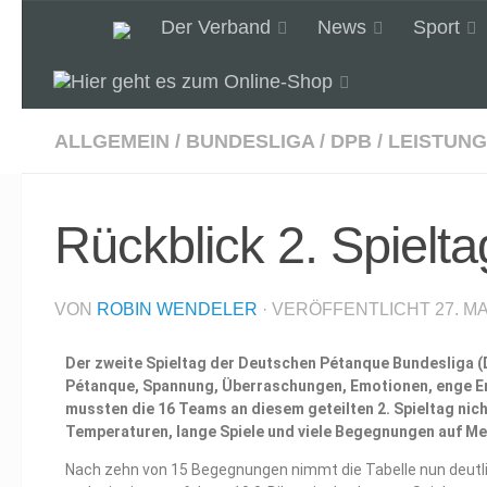
Der Verband
News
Sport
Unter dem Inhalt
ALLGEMEIN
/
BUNDESLIGA
/
DPB
/
LEISTUN
Rückblick 2. Spiel
VON
ROBIN WENDELER
· VERÖFFENTLICHT
27. MA
Der zweite Spieltag der Deutschen Pétanque Bundesliga 
Pétanque, Spannung, Überraschungen, Emotionen, enge En
mussten die 16 Teams an diesem geteilten 2. Spieltag nic
Temperaturen, lange Spiele und viele Begegnungen auf 
Nach zehn von 15 Begegnungen nimmt die Tabelle nun deutlic