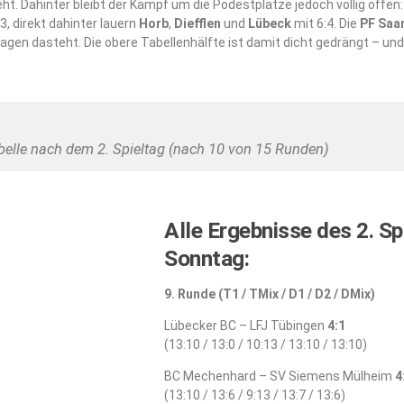
eht. Dahinter bleibt der Kampf um die Podestplätze jedoch völlig offen
3, direkt dahinter lauern
Horb
,
Diefflen
und
Lübeck
mit 6:4. Die
PF Saa
lagen dasteht. Die obere Tabellenhälfte ist damit dicht gedrängt – u
belle nach dem 2. Spieltag (nach 10 von 15 Runden)
Alle Ergebnisse des 2. Sp
Sonntag:
9. Runde (T1 / TMix / D1 / D2 / DMix)
Lübecker BC – LFJ Tübingen
4:1
(13:10 / 13:0 / 10:13 / 13:10 / 13:10)
BC Mechenhard – SV Siemens Mülheim
4
(13:10 / 13:6 / 9:13 / 13:7 / 13:6)