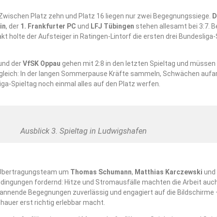
 Zwischen Platz zehn und Platz 16 liegen nur zwei Begegnungssiege.
D
in
, der
1. Frankfurter PC
und
LFJ Tübingen
stehen allesamt bei 3:7. B
holte der Aufsteiger in Ratingen-Lintorf die ersten drei Bundesliga
und der
VfSK Oppau
gehen mit 2:8 in den letzten Spieltag und müssen
le gleich: In der langen Sommerpause Kräfte sammeln, Schwächen aufa
ga-Spieltag noch einmal alles auf den Platz werfen.
Ausblick 3. Spieltag in Ludwigshafen
V-Übertragungsteam um
Thomas Schumann
,
Matthias Karczewski
und
edingungen fordernd: Hitze und Stromausfälle machten die Arbeit a
annende Begegnungen zuverlässig und engagiert auf die Bildschirme – 
hauer erst richtig erlebbar macht.