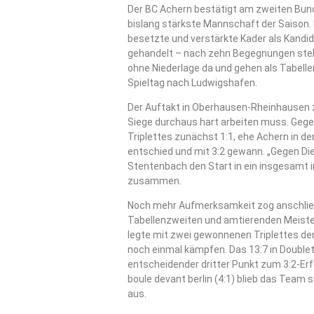
Der BC Achern bestätigt am zweiten Bunde
bislang stärkste Mannschaft der Saison. 
besetzte und verstärkte Kader als Kandid
gehandelt – nach zehn Begegnungen steh
ohne Niederlage da und gehen als Tabelle
Spieltag nach Ludwigshafen.
Der Auftakt in Oberhausen-Rheinhausen ze
Siege durchaus hart arbeiten muss. Gege
Triplettes zunächst 1:1, ehe Achern in de
entschied und mit 3:2 gewann. „Gegen Die
Stentenbach den Start in ein insgesamt
zusammen.
Noch mehr Aufmerksamkeit zog anschlie
Tabellenzweiten und amtierenden Meiste
legte mit zwei gewonnenen Triplettes de
noch einmal kämpfen. Das 13:7 in Doublet
entscheidender dritter Punkt zum 3:2-Erf
boule devant berlin (4:1) blieb das Team s
aus.