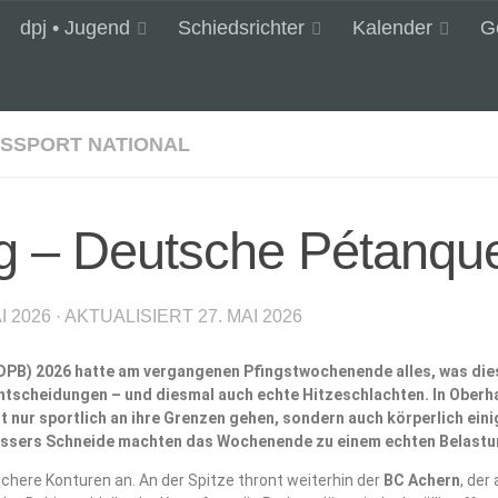
dpj • Jugend
Schiedsrichter
Kalender
G
GSSPORT NATIONAL
tag – Deutsche Pétanqu
I 2026
· AKTUALISIERT
27. MAI 2026
(DPB) 2026 hatte am vergangenen Pfingstwochenende alles, was di
tscheidungen – und diesmal auch echte Hitzeschlachten. In Oberh
ht nur sportlich an ihre Grenzen gehen, sondern auch körperlich e
Messers Schneide machten das Wochenende zu einem echten Belastu
here Konturen an. An der Spitze thront weiterhin der
BC Achern
, der