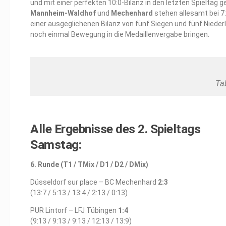
und mit einer perfekten 10:0-Bilanz in den letzten Spieltag g
Mannheim-Waldhof
und
Mechenhard
stehen allesamt bei 7:
einer ausgeglichenen Bilanz von fünf Siegen und fünf Nieder
noch einmal Bewegung in die Medaillenvergabe bringen.
Ta
Alle Ergebnisse des 2. Spieltags
Samstag:
6. Runde (T1 / TMix / D1 / D2 / DMix)
Düsseldorf sur place – BC Mechenhard
2:3
(13:7 / 5:13 / 13:4 / 2:13 / 0:13)
PUR Lintorf – LFJ Tübingen
1:4
(9:13 / 9:13 / 9:13 / 12:13 / 13:9)