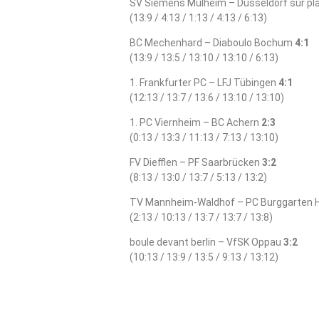
SV Siemens Mülheim – Düsseldorf sur pl
(13:9 / 4:13 / 1:13 / 4:13 / 6:13)
BC Mechenhard – Diaboulo Bochum
4:1
(13:9 / 13:5 / 13:10 / 13:10 / 6:13)
1. Frankfurter PC – LFJ Tübingen
4:1
(12:13 / 13:7 / 13:6 / 13:10 / 13:10)
1. PC Viernheim – BC Achern
2:3
(0:13 / 13:3 / 11:13 / 7:13 / 13:10)
FV Diefflen – PF Saarbrücken
3:2
(8:13 / 13:0 / 13:7 / 5:13 / 13:2)
TV Mannheim-Waldhof – PC Burggarten 
(2:13 / 10:13 / 13:7 / 13:7 / 13:8)
boule devant berlin – VfSK Oppau
3:2
(10:13 / 13:9 / 13:5 / 9:13 / 13:12)