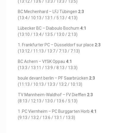
(13:12 / 13:6 / 13:3 / 13:3 / 13:5)
BC Mechenhard – LFJ Tübingen
2:3
(13:4 / 10:13 / 13:1 / 5:13 / 4:13)
Lübecker BC – Diaboulo Bochum
4:1
(13:10 / 13:4 / 13:5 / 13:0 / 2:13)
1. Frankfurter PC – Düsseldorf sur place
2:3
(13:12 / 11:13 / 13:7 / 7:13 / 7:13)
BC Achern – VfSK Oppau
4:1
(13:3 / 13:11 / 13:9 / 8:13 / 13:3)
boule devant berlin – PF Saarbrücken
2:3
(11:13 / 10:13 / 13:3 / 13:2 / 10:13)
TV Mannheim-Waldhof – FV Diefflen
2:3
(8:13 / 12:13 / 13:0 / 13:6 / 5:13)
1 .PC Viernheim – PC Burggarten Horb
4:1
(9:13 / 13:2 / 13:6 / 13:1 / 13:3)