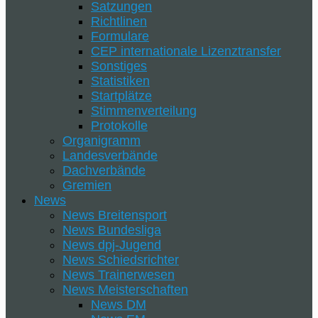
Satzungen
Richtlinen
Formulare
CEP internationale Lizenztransfer
Sonstiges
Statistiken
Startplätze
Stimmenverteilung
Protokolle
Organigramm
Landesverbände
Dachverbände
Gremien
News
News Breitensport
News Bundesliga
News dpj-Jugend
News Schiedsrichter
News Trainerwesen
News Meisterschaften
News DM