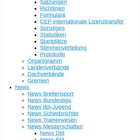
Satzungen
Richtlinen
Formulare
CEP internationale Lizenztransfer
Sonstiges
Statistiken
Startplätze
Stimmenverteilung
Protokolle
Organigramm
Landesverbände
Dachverbände
Gremien
News
News Breitensport
News Bundesliga
News dpj-Jugend
News Schiedsrichter
News Trainerwesen
News Meisterschaften
News DM
News EM