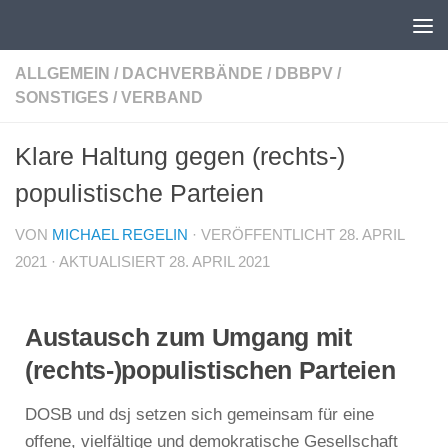
Unter dem Inhalt
ALLGEMEIN
/
DACHVERBÄNDE
/
DBBPV
/
SONSTIGES
/
VERBAND
Klare Haltung gegen (rechts-)
populistische Parteien
VON
MICHAEL REGELIN
· VERÖFFENTLICHT
28. APRIL
2021
· AKTUALISIERT
28. APRIL 2021
Austausch zum Umgang mit
(rechts-)populistischen Parteien
DOSB und dsj setzen sich gemeinsam für eine
offene, vielfältige und demokratische Gesellschaft