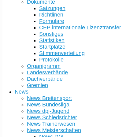
Dokumente
Satzungen
Richtlinen
Formulare
CEP internationale Lizenztransfer
Sonstiges
Statistiken
Startplätze
Stimmenverteilung
Protokolle
Organigramm
Landesverbände
Dachverbände
Gremien
News
News Breitensport
News Bundesliga
News dpj-Jugend
News Schiedsrichter
News Trainerwesen
News Meisterschaften
News DM