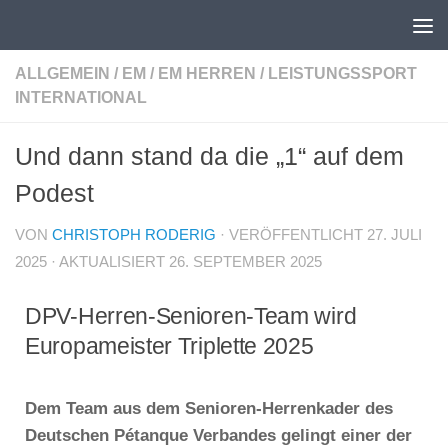
Unter dem Inhalt
ALLGEMEIN
/
EM
/
EM HERREN
/
LEISTUNGSSPORT
INTERNATIONAL
Und dann stand da die „1“ auf dem
Podest
VON
CHRISTOPH RODERIG
· VERÖFFENTLICHT
27. JULI
2025
· AKTUALISIERT
26. SEPTEMBER 2025
DPV-Herren-Senioren-Team wird
Europameister Triplette 2025
Dem Team aus dem Senioren-Herrenkader des
Deutschen Pétanque Verbandes gelingt einer der