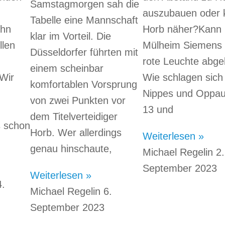
Samstagmorgen sah die
auszubauen oder
Tabelle eine Mannschaft
ehn
Horb näher?Kann
klar im Vorteil. Die
llen
Mülheim Siemens 
Düsseldorfer führten mit
rote Leuchte abg
einem scheinbar
Wir
Wie schlagen sich
komfortablen Vorsprung
Nippes und Oppau
von zwei Punkten vor
13 und
dem Titelverteidiger
s schon
Horb. Wer allerdings
Weiterlesen »
genau hinschaute,
Michael Regelin
2.
September 2023
Weiterlesen »
4.
Michael Regelin
6.
September 2023