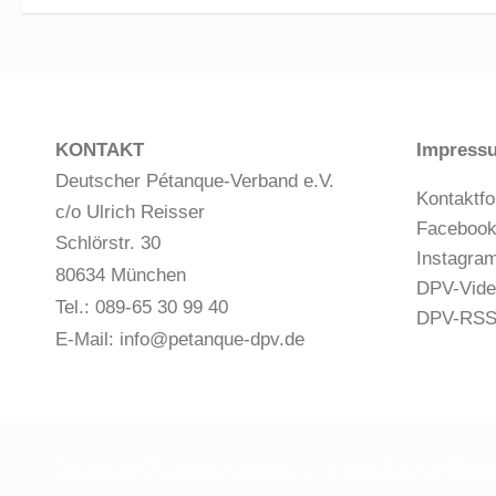
KONTAKT
Impress
Deutscher Pétanque-Verband e.V.
Kontaktfo
c/o Ulrich Reisser
Faceboo
Schlörstr. 30
Instagra
80634 München
DPV-Vide
Tel.: 089-65 30 99 40
DPV-RS
E-Mail:
info@petanque-dpv.de
Deutscher Pétanque Verband e. V. © 2026. Alle Recht