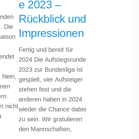
e 2023 –
Rückblick und
inden
. Die
Impressionen
saison
Fertig und bereit für
endet
2024 Die Aufstiegsrunde
2023 zur Bundesliga ist
 Nein,
gespielt, vier Aufsteiger
amen
stehen fest und die
ern
anderen haben in 2024
t nicht
wieder die Chance dabei
u
zu sein. Wir gratulieren
den Mannschaften,