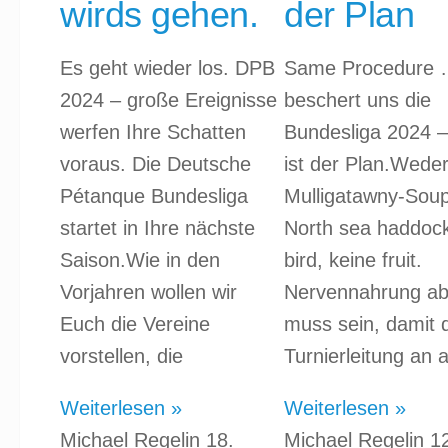
wirds gehen.
der Plan
Es geht wieder los. DPB
Same Procedure
2024 – große Ereignisse
beschert uns die
werfen Ihre Schatten
Bundesliga 2024 –
voraus. Die Deutsche
ist der Plan.Wede
Pétanque Bundesliga
Mulligatawny-Sou
startet in Ihre nächste
North sea haddoc
Saison.Wie in den
bird, keine fruit.
Vorjahren wollen wir
Nervennahrung ab
Euch die Vereine
muss sein, damit 
vorstellen, die
Turnierleitung an 
Weiterlesen »
Weiterlesen »
Michael Regelin
18.
Michael Regelin
1