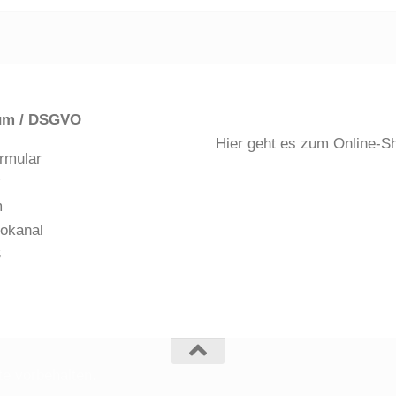
um / DSGVO
Hier geht es zum Online-S
rmular
k
m
okanal
S
e vorbehalten.