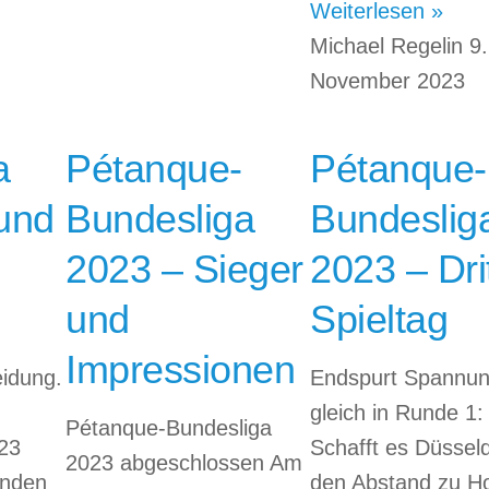
Weiterlesen »
Michael Regelin
9.
November 2023
a
Pétanque-
Pétanque-
rund
Bundesliga
Bundeslig
2023 – Sieger
2023 – Dri
und
Spieltag
Impressionen
idung.
Endspurt Spannu
gleich in Runde 1:
Pétanque-Bundesliga
23
Schafft es Düsseld
2023 abgeschlossen Am
enden
den Abstand zu H