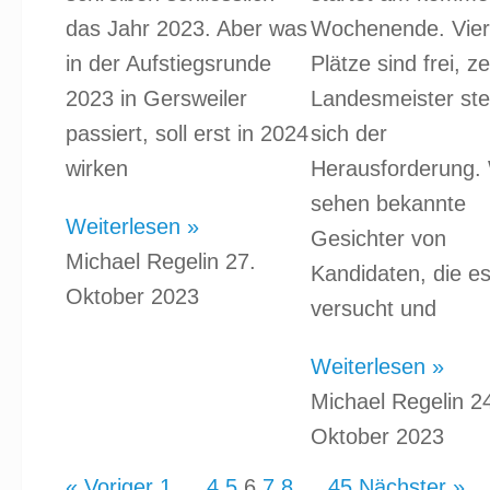
das Jahr 2023. Aber was
Wochenende. Vier
in der Aufstiegsrunde
Plätze sind frei, z
2023 in Gersweiler
Landesmeister ste
passiert, soll erst in 2024
sich der
wirken
Herausforderung. 
sehen bekannte
Weiterlesen »
Gesichter von
Michael Regelin
27.
Kandidaten, die e
Oktober 2023
versucht und
Weiterlesen »
Michael Regelin
2
Oktober 2023
« Voriger
1
…
4
5
6
7
8
…
45
Nächster »