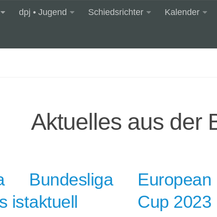
dpj • Jugend
Schiedsrichter
Kalender
Aktuelles aus der 
a
Bundesliga
European
 ist
aktuell
Cup 2023