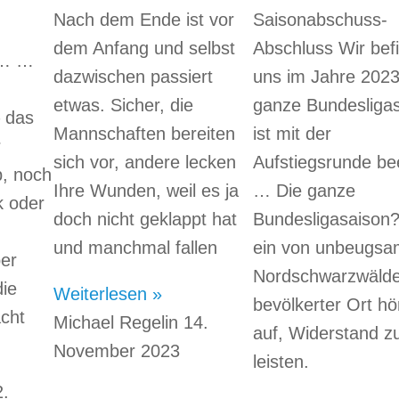
Nach dem Ende ist vor
Saisonabschuss-
dem Anfang und selbst
Abschluss Wir bef
 … …
dazwischen passiert
uns im Jahre 2023
etwas. Sicher, die
ganze Bundesliga
 das
Mannschaften bereiten
ist mit der
r
sich vor, andere lecken
Aufstiegsrunde be
p, noch
Ihre Wunden, weil es ja
… Die ganze
k oder
doch nicht geklappt hat
Bundesligasaison?
und manchmal fallen
ein von unbeugs
er
Nordschwarzwäld
die
Weiterlesen »
bevölkerter Ort hör
acht
Michael Regelin
14.
auf, Widerstand z
November 2023
leisten.
2.