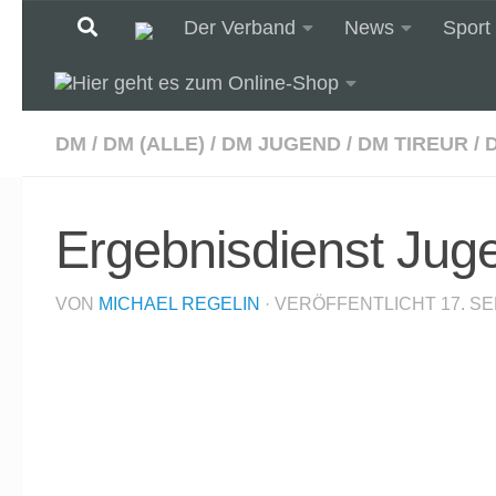
Der Verband
News
Sport
Unter dem Inhalt
DM
/
DM (ALLE)
/
DM JUGEND
/
DM TIREUR
/
Ergebnisdienst Jug
VON
MICHAEL REGELIN
· VERÖFFENTLICHT
17. S