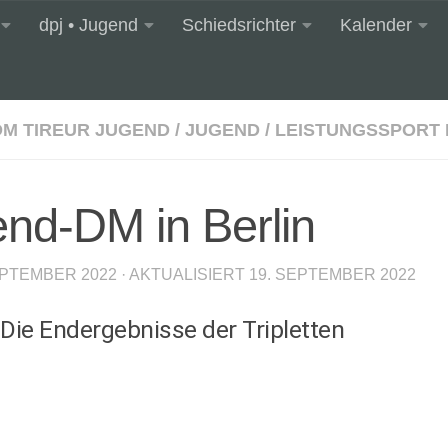
dpj • Jugend
Schiedsrichter
Kalender
DM TIREUR JUGEND
/
JUGEND
/
LEISTUNGSSPORT 
end-DM in Berlin
EPTEMBER 2022
· AKTUALISIERT
19. SEPTEMBER 2022
Die Endergebnisse der Tripletten