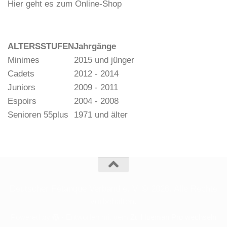
Hier geht es zum Online-Shop
ALTERSSTUFEN
Jahrgänge
Minimes
2015 und jünger
Cadets
2012 - 2014
Juniors
2009 - 2011
Espoirs
2004 - 2008
Senioren 55plus
1971 und älter
Deutscher Pétanque Verband e. V. © 2026. Alle Rechte
vorbehalten.
Powered by
- Entworfen mit dem
Zu Hueman Pro wechseln