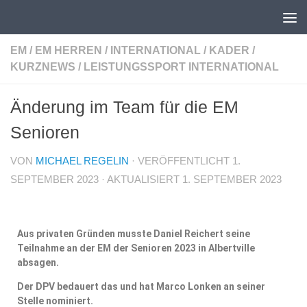
Unter dem Inhalt
EM
/
EM HERREN
/
INTERNATIONAL
/
KADER
/
KURZNEWS
/
LEISTUNGSSPORT INTERNATIONAL
Änderung im Team für die EM
Senioren
VON
MICHAEL REGELIN
· VERÖFFENTLICHT
1.
SEPTEMBER 2023
· AKTUALISIERT
1. SEPTEMBER 2023
Aus privaten Gründen musste Daniel Reichert seine
Teilnahme an der EM der Senioren 2023 in Albertville
absagen.
Der DPV bedauert das und hat Marco Lonken an seiner
Stelle nominiert.