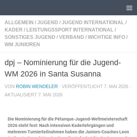
Unter dem Inhalt
ALLGEMEIN
/
JUGEND
/
JUGEND INTERNATIONAL
/
KADER
/
LEISTUNGSSPORT INTERNATIONAL
/
SONSTIGES JUGEND
/
VERBAND
/
WICHTIGE INFO
/
WM JUNIOREN
dpj – Nominierung für die Jugend-
WM 2026 in Santa Susanna
VON
ROBIN WENDELER
· VERÖFFENTLICHT
7. MAI 2026
·
AKTUALISIERT
7. MAI 2026
Die Nominierung für die Pétanque-Jugend-Weltmeisterschaft
2026 steht fest: Nach intensiven Kaderlehrgängen und
mehreren Turnierteilnahmen haben die Juniors-Coaches Leon