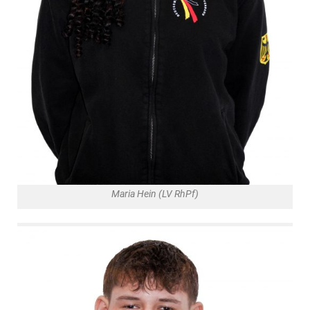
Maria Hein (LV RhPf)