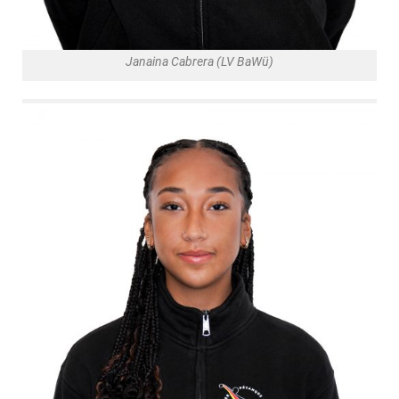
Janaina Cabrera (LV BaWü)