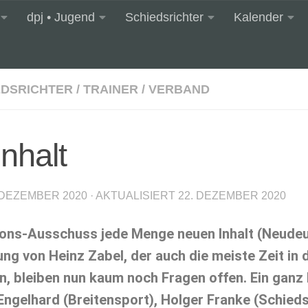
dpj • Jugend
Schiedsrichter
Kalender
EDSRICHTER
/
TRAINER
/
VERBAND
nhalt
 DEZEMBER 2020
· AKTUALISIERT
22. DEZEMBER 2020
ions-Ausschuss jede Menge neuen Inhalt (Neudeu
 von Heinz Zabel, der auch die meiste Zeit in di
in, bleiben nun kaum noch Fragen offen. Ein ga
 Engelhard (Breitensport), Holger Franke (Schieds