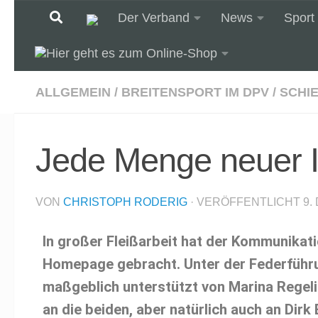
Der Verband
News
Sport
Unter dem Inhalt
ALLGEMEIN
/
BREITENSPORT IM DPV
/
SCHI
Jede Menge neuer I
VON
CHRISTOPH RODERIG
· VERÖFFENTLICHT
9.
In großer Fleißarbeit hat der Kommunikat
Homepage gebracht. Unter der Federführung
maßgeblich unterstützt von Marina Regel
an die beiden, aber natürlich auch an Dirk